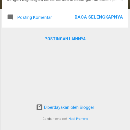
bagian utamaku. Takut ketika ku berada jauh dari teman-
temanku *mereka kuanggap sebagai tim SAR jika aku
BACA SELENGKAPNYA
Posting Komentar
mengalami hal-hal diluar kemampuan. Aku memberanikan diri
untuk berkenalan dengan partikel air, bahkan ketika itu bisa
membahayakan bagian tubuhku yang lain. Berada dalam
POSTINGAN LAINNYA
posisi yang aku anggap aman *tangan bisa menjangkau
pegangan besi tepi kolam. Mulai aku menikmati
pengenalanku. Ternyata dia tidak sejahat yang aku kira. Aku
mengapungkan diri meski beberapa kali harus segera
menggapai besi pengaman itu. Tak hanya itu karena paniknya
aku gak bisa mengendalikan tubuhku hingga harus berusaha
menyelamatkan diri, aku terjerumus sendiri dan harus
berusaha tenang untuk keluar dari kepungan itu. Berulang kali
...
Diberdayakan oleh Blogger
Gambar tema oleh
Hadi Pramono