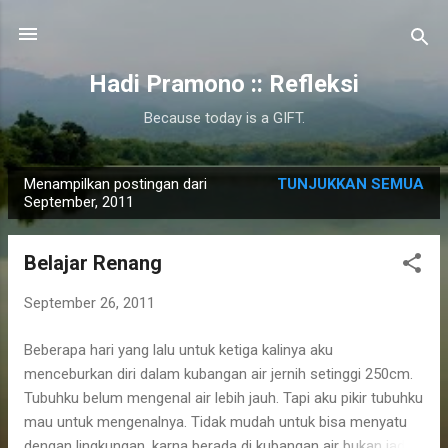
Langsung ke konten utama
Hadi Pramono :: Refleksi
Because today is a GIFT.
Menampilkan postingan dari
TUNJUKKAN SEMUA
P
September, 2011
o
s
Belajar Renang
t
i
September 26, 2011
n
Beberapa hari yang lalu untuk ketiga kalinya aku
g
menceburkan diri dalam kubangan air jernih setinggi 250cm.
a
Tubuhku belum mengenal air lebih jauh. Tapi aku pikir tubuhku
n
mau untuk mengenalnya. Tidak mudah untuk bisa menyatu
dengan lingkungan, karna berada di kubangan air bukan jadi