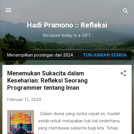
Langsung ke konten utama
Hadi Pramono :: Refleksi
Because today is a GIFT.
Menampilkan postingan dari 2024
TUNJUKKAN SEMUA
P
o
Menemukan Sukacita dalam
s
Keseharian: Refleksi Seorang
t
Programmer tentang Iman
i
n
Februari 11, 2024
g
a
Dalam dunia yang serba cepat ini, mudah
n
sekali untuk melupakan hal-hal sederhana
yang membawa sukacita bagi kita. Tetapi