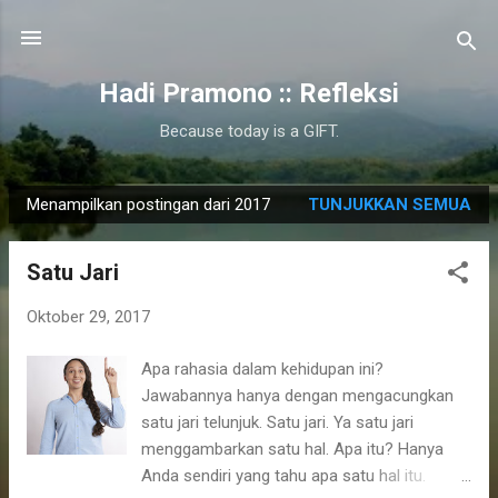
Langsung ke konten utama
Hadi Pramono :: Refleksi
Because today is a GIFT.
Menampilkan postingan dari 2017
TUNJUKKAN SEMUA
P
o
Satu Jari
s
t
Oktober 29, 2017
i
n
Apa rahasia dalam kehidupan ini?
g
Jawabannya hanya dengan mengacungkan
a
satu jari telunjuk. Satu jari. Ya satu jari
n
menggambarkan satu hal. Apa itu? Hanya
Anda sendiri yang tahu apa satu hal itu.