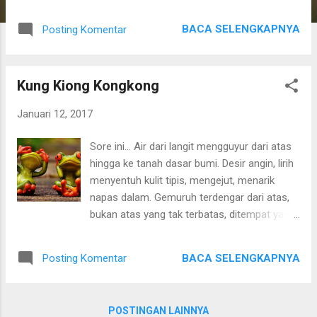
Kalimat diatas memulai sedikit tentang
pentingnya satu hal yang bisa memberi
BACA SELENGKAPNYA
Posting Komentar
dampak besar dari apa yang kita kerjakan.
Kalau kita memeriksa kembali kehidupan kita,
akan ada banyak sekali hal-hal yang akan
Kung Kiong Kongkong
dilakukan. Saya sendiri memiliki daftar tugas
yang banyak. Apakah semua hal itu akan
Januari 12, 2017
dikerjakan secara acak? Apakah mungkin
semuanya akan dikerjakan dalam waktu yang
Sore ini... Air dari langit mengguyur dari atas
bersamaan. Memang ada banyak hal yang
hingga ke tanah dasar bumi. Desir angin, lirih
mampu untuk dikerjakan, tapi bukan itu yang
menyentuh kulit tipis, mengejut, menarik
penting. Melakukannya berarti sama saja
napas dalam. Gemuruh terdengar dari atas,
melakukan kesibukan yang tidak memiliki
bukan atas yang tak terbatas, ditempat yang
dampak yang besar. Yang paling penting
terbatas, diruang yang beratap bias. Memekik
adalah mengerjakan apa yang harus
keras, menulikan alam, melembutkan jiwa
dikerjakan. Manusia tidak akan mungkin
BACA SELENGKAPNYA
Posting Komentar
yang keras tiada belas. Suara lain terdengar,
mengerjakan semuanya secara bersamaan.
gemuruh jadi pecah, membuat komposisi
Bagaimana mungkin dua atau lebih pekerjaan
pas, jadi indah. Nyaring tiada berbanding,
dikerjakan dalam sekali waktu. Itu hanya
POSTINGAN LAINNYA
syahdu, saling beradu. Kung kiong