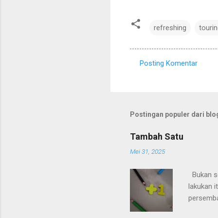
refreshing
touri
Posting Komentar
K
o
m
e
Postingan populer dari blog
n
Tambah Satu
t
Mei 31, 2025
a
r
Bukan ses
lakukan i
persemba
menikmat