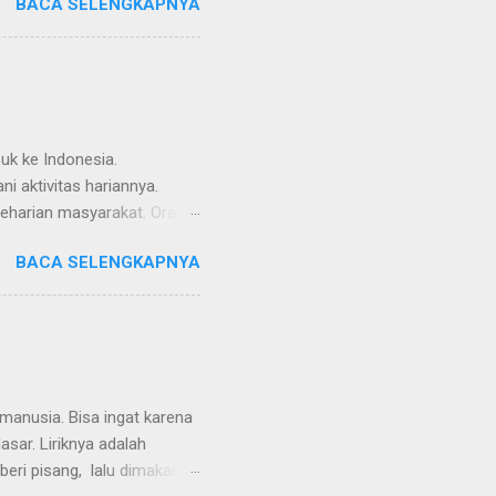
BACA SELENGKAPNYA
n. Keberhasilan satu akan
ri kegagalan, itu juga adalah
 pasti terjadi. Jadi tidak
kirlah solutif untuk
ikan masalah. Satu hari
hadia...
uk ke Indonesia.
 aktivitas hariannya.
eseharian masyarakat. Orang
asan baru untuk tidak
BACA SELENGKAPNYA
ecara online. Perkantoran
elajaran dari rumah, bahkan
aksa berdiam di rumah
an yang perlu dijawab, bukan
an virus, sekaligus kami
tidak lazim bagi kami
 manusia. Bisa ingat karena
sar. Liriknya adalah
diberi pisang, lalu dimakan