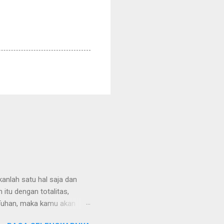
anlah satu hal saja dan
 itu dengan totalitas,
 Tuhan, maka kamu akan
uali dari Tuhan. Tambah