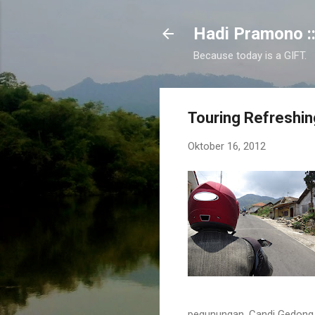
Hadi Pramono ::
Because today is a GIFT.
Touring Refreshi
Oktober 16, 2012
pegunungan, Candi Gedong