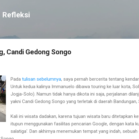
Langsung ke konten utama
 Refleksi
ng, Candi Gedong Songo
Pada
tulisan sebelumnya
, saya pernah bercerita tentang kendar
Untuk kedua kalinya Immanuelo dibawa touring ke luar kota, So
Jogja-Solo). Namun tidak hanya dikota ini saja, perjalanan dila
yakni Candi Gedong Songo yang terletak di daerah Bandungan
Kali ini wisata dadakan, karena tujuan wisata baru ditetapkan ket
itupun menggunakan fasilitas pencarian Google, dengan kata k
salatiga'. Dan akhirnya menemukan tempat yang indah, sebuah c
 Songo.