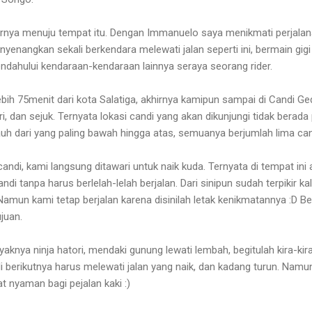
irnya menuju tempat itu. Dengan Immanuelo saya menikmati perjalanan
enyenangkan sekali berkendara melewati jalan seperti ini, bermain gig
endahului kendaraan-kendaraan lainnya seraya seorang rider.
lebih 75menit dari kota Salatiga, akhirnya kamipun sampai di Candi 
, dan sejuk. Ternyata lokasi candi yang akan dikunjungi tidak bera
uh dari yang paling bawah hingga atas, semuanya berjumlah lima can
andi, kami langsung ditawari untuk naik kuda. Ternyata di tempat in
di tanpa harus berlelah-lelah berjalan. Dari sinipun sudah terpikir kal
. Namun kami tetap berjalan karena disinilah letak kenikmatannya :D 
juan.
ayaknya ninja hatori, mendaki gunung lewati lembah, begitulah kira-k
 berikutnya harus melewati jalan yang naik, dan kadang turun. Namun
t nyaman bagi pejalan kaki :)