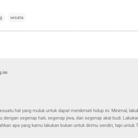
ng
wisata
 ini
uatu hal yang muluk untuk dapat menikmati hidup ini. Minimal, lakuk
tu dengan segenap hati, segenap jiwa, dan segenap akal budi. Lakukan
hkan apa yang kamu lakukan bukan untuk dirimu sendiri, tapi untuk
i sukacita yang melimpah, yang tidak akan didapat darimanapun, kec