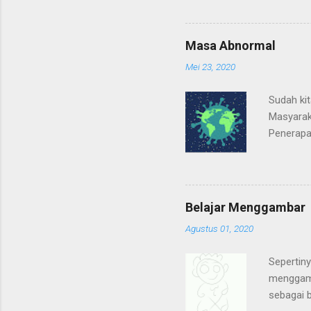
satu, ber
mempengar
peningkat
Masa Abnormal
berfokus 
Mei 23, 2020
menyelesa
adalah ke
Sudah ki
Masyarak
Penerapan
yang seri
melakuka
terpaksa
peribada
Belajar Menggambar
untuk mel
Agustus 01, 2020
sekedar 
juga menc
Sepertiny
semua, ma
menggamba
sebagai b