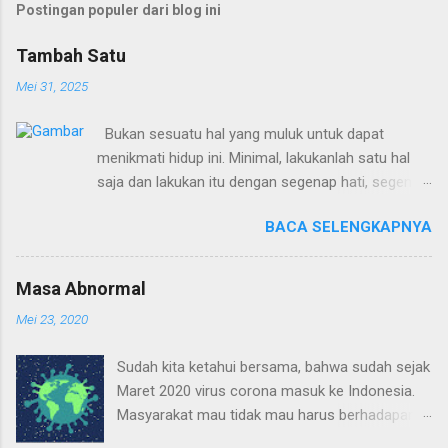
Postingan populer dari blog ini
e
n
Tambah Satu
t
Mei 31, 2025
a
Bukan sesuatu hal yang muluk untuk dapat
r
menikmati hidup ini. Minimal, lakukanlah satu hal
saja dan lakukan itu dengan segenap hati, segenap
jiwa, dan segenap akal budi. Lakukan itu dengan
BACA SELENGKAPNYA
totalitas, persembahkan apa yang kamu lakukan
bukan untuk dirimu sendiri, tapi untuk Tuhan, maka
kamu akan menikmati sukacita yang melimpah,
Masa Abnormal
yang tidak akan didapat darimanapun, kecuali dari
Mei 23, 2020
Tuhan. Tambah satu, berarti juga ada peningkatan.
Selesaikan satu dulu, baru lakukan yang lain.
Sudah kita ketahui bersama, bahwa sudah sejak
Keberhasilan satu akan mempengaruhi yang lain.
Maret 2020 virus corona masuk ke Indonesia.
Jika tidak berhasil pun, ada pelajaran yang didapat
Masyarakat mau tidak mau harus berhadapan
dari kegagalan, itu juga adalah peningkatan. Berfikir
dengan Covid-19 dalam menjalani aktivitas
dan bertindak solutif bukan destruktif.