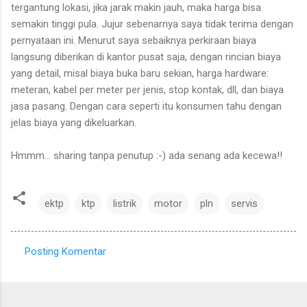
tergantung lokasi, jika jarak makin jauh, maka harga bisa
semakin tinggi pula. Jujur sebenarnya saya tidak terima dengan
pernyataan ini. Menurut saya sebaiknya perkiraan biaya
langsung diberikan di kantor pusat saja, dengan rincian biaya
yang detail, misal biaya buka baru sekian, harga hardware:
meteran, kabel per meter per jenis, stop kontak, dll, dan biaya
jasa pasang. Dengan cara seperti itu konsumen tahu dengan
jelas biaya yang dikeluarkan.
Hmmm... sharing tanpa penutup :-) ada senang ada kecewa!!
ektp
ktp
listrik
motor
pln
servis
Posting Komentar
K
o
m